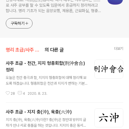
로 사주 공부를 할 수 있도록 입문에서 중급까지 정리하려고
합니다. 명리 기초가 되는 음양오행, 체용론, 근묘화실, 형충회
합을 기준으로 현대적으로 해석하였습니다. 여러분의 사주 독
학에 많은 도움이 되길 바랍니다. 상담문의: 이메일:
구독하기
mobiwise@naver.com / 카카오톡:
https://open.kakao.com/o/sU4mZKef
더보기
명리 초급/사주 초급 - 형충회합
의 다른 글
사주 초급 - 천간, 지지 형충회합(刑沖會合)
정리
글 내용
오늘은 천간 충극과 합, 지지의 형충회합에 대해 정리해 보
도록 하겠습니다. 형충회합은 천간과 지지가 변하는 기본
요소입니다. 각 내용을 이해하시고 꼭 외우시기 바랍니다.
28
4
2020. 8. 23.
1. 천간충극(天干沖剋) (1) 천간충(天干沖) 천간충은 천
간 정반대 방위(方位)의 음양이 같은 오행의 충돌입니다.
간충(干沖), 칠충(七沖)이라고도 합니다. 동서, 남북 방위
사주 초급 - 지지 충(沖), 육충(六沖)
의 충돌입니다. 갑경충(甲庚沖) 을신충(乙辛沖) 병임충
글 내용
(丙壬沖) 정계충(丁癸沖) (2) 천간극(天干剋) 천간극은
지지 충(沖), 육충(六沖)이란? 충(沖)은 정반대 방위의 글
천간 중 제압하는 오행과의 만남으로 충을 제외한 나머지
자가 만나 서로 충돌을 하는 것입니다. 지지의 충은 동서남