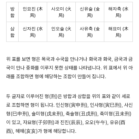
방
인묘진 (木
사오미 (火
신유술 (金
해자축 (水
합
局)
局)
局)
局)
삼
신자진 (水
인오술 (火
사유축 (金
해묘미 (木
합
局)
局)
局)
局)
위 표를 보면 형은 목국과 수국을 만나거나 화국과 화국, 금국과 금
국이 만나 중화를 이루지 못한 상태를 나타냅니다. 위 표에서 위 아
래를 조합하면 형에 해당하는 조합이 만들어 집니다.
두 글자로 이루어진 형(刑)은 방합과 삼합을 위의 표와 같이 세로
로 조합하면 형이 됩니다. 인신형(寅申刑), 인사형(寅巳刑), 사신
형(巳申刑), 술미형(戌未刑), 축술형(丑戌刑), 축미형(丑未刑)
이 있고, 자묘형(子卯刑)과 진진(辰辰), 오오(午午), 유유(酉
酉), 해해(亥亥)가 형에 해당합니다.