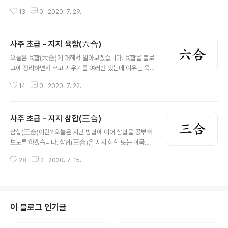
극(剋)관계입니다. 충처럼 정반대 방위가 아닙니다. 갑무극
북의 방향성이 달라 생기는 현상으로 화(火) 기운이 남쪽으
(甲戊剋) 을기극(乙己剋) 병경극(丙庚剋) 정신극(丁辛
13
0
2020. 7. 29.
로 가고 있는데 수(水) 기운이 북쪽으로 가고자 하여 발생
剋) 무임극(戊壬剋) 기계극(己癸剋) (3) 천간충극 의미
합니다. 그래서 12지지 2개씩 서로 상반되는 기운끼리 만
천간은 사상, 정신, 의지, ..
나 6개의 충이 발생하기 때문에 육충(六沖)이라고 합니다.
사주 초급 - 지지 육합(六合)
충은 천간과 마찬가지로 7번째 자리에 있는 글자와 충을
글 내용
합니다. 천간과 다른 점이 있다면 지지는 토(土)끼리 충을
오늘은 육합(六合)에 대해서 알아보겠습니다. 육합을 블로
하는데 같은 오행끼리의 충이라 하여 붕충(朋沖) 이라고도
그에 정리하면서 쓰고 지우기를 여러번 했는데 이유는 육
합니다. 지지 1位 2位 3位 4位 5位 6位 子 丑 寅 卯 辰
합은 많은 명리이론 마다 의견이 분분한 합(合)이기 때문입
巳 7位 8位 9位 10位 10位 12位 午 未 申 酉 戌 亥
14
0
2020. 7. 22.
니다. 합화(合化)의 여부와 합력(合力)의 세기 등 많은 부
구분 왕지충 고지충 생지충 왕지충 고지충 생지충 지지의
분에서 학파마다 의견이 많이 갈립니다. 그리고 육합에 대
충과 천간..
해서 제 개인적인 의견이 있는데 이 부분 또한 제외했습니
사주 초급 - 지지 삼합(三合)
다. 그리고 육합과 함께 나오는 이론들 체용론(體用論) 이
글 내용
나 생합(生合), 극합(剋合) 같은 이론 등은 용어만 언급하
삼합(三合)이란? 오늘은 지난 방합에 이어 삼합을 공부해
고 향후에 다른 글을 통해서 다시 보강하도록 하겠습니다.
보도록 하겠습니다. 삼합(三合)은 지지 회합 또는 회국의
일단 이번 입문 육합에서는 많이 쓰이는 이론을 중심으로
하나로 서로 다른 지지 세 개가 모여 하나의 오행으로 합화
간단하게 공부해 보도록 하겠습니다. 육합(六合) 육합은
28
2
2020. 7. 15.
(合化) 하는 지지 합(合)입니다. 방합이 같은 오행 성분으
지지(地支)의 여섯개의 합입니다. 천간합, 간합처럼 지합
로 뭉쳐진 물리적인 합이라면 삼합은 다른 성분이 모여 새
(地合)이라고도 합니다. 천간합처럼 ..
로운 오행을 생성하는 화학적인 작용을 합니다. 방합과 마
찬가지로 세 글자가 모여 있으면 삼합국(局)을 형성합니다.
방합(方合)은 단순하게 같은 방향/계절의 시작, 정점, 끝을
이 블로그 인기글
의미하지만 삼합은 오행의 생왕사절(生旺死絶)을 나타냅
니다. 생왕사절(生旺死絶)은 글자 뜻 그대로 오행이 태어