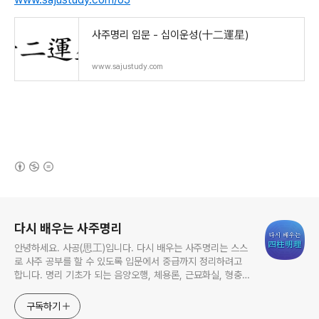
사주명리 입문 - 십이운성(十二運星)
www.sajustudy.com
(새창열림)
로그 정보
다시 배우는 사주명리
안녕하세요. 사공(思工)입니다. 다시 배우는 사주명리는 스스
로 사주 공부를 할 수 있도록 입문에서 중급까지 정리하려고
합니다. 명리 기초가 되는 음양오행, 체용론, 근묘화실, 형충회
합을 기준으로 현대적으로 해석하였습니다. 여러분의 사주 독
학에 많은 도움이 되길 바랍니다. 상담문의: 이메일:
구독하기
mobiwise@naver.com / 카카오톡: