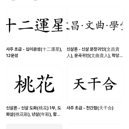
입니다. 정자와 난자가 만나 새로운 생명을 얻고 어머니의
자궁 속에서 안착하려는 시기입니다. 생명이 생성되는 단
계로 길성(吉星)으로 여기고 있습니다. 60갑자로는 丙子,
丁亥, 戊子, 己亥, 壬午, 癸巳가 태지 입니다. 십이운성
태지 보는 방법 사주..
사주 초급 - 십이운성(十二運星),
신살론 - 신살 문창귀인(文昌貴
12운성
人), 문곡귀인(文曲貴人), 학당귀
인(學堂貴人)
신살론 - 신살 도화(桃花) 1부, 도
사주 초급 - 천간합(天干合)
화살(桃花殺), 년살(年殺), 함지
살(咸池殺), 진도화(眞桃花), 가
도화(假桃花)