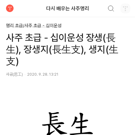
검색하기
다시 배우는 사주명리
티스토리
명리 초급/사주 초급 - 십이운성
사주 초급 - 십이운성 장생(長
生), 장생지(長生支), 생지(生
支)
사공(思工)
2020. 9. 28. 13:21