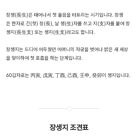
장생(長生)은 태어나서 첫 울음을 터트리는 시기입니다. 장생
은 한자로 긴(첫) 장(長), 날 생(生)자를 쓰고 지(支)자를 붙여 장
생지(長生支) 또는 생지(生支)라고도 합니다.
장생지는 드디어 어두웠던 어머니의 자궁을 벗어나 밝은 새 세상
을 맞이하여 첫 호흡을 하는 단계입니다.
60갑자로는 丙寅, 戊寅, 丁酉, 己酉, 壬申, 癸卯이 생지입니다.
장생지 조견표