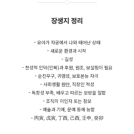
장생지 정리
- 유아가 자궁에서 나와 태어난 상태
- 새로운 환경과 시작
- 길성
- 천성적 인덕(인복)과 후원, 원조, 보살핌이 필요
- 순진무구, 귀염성, 보호본능 자극
- 사회생활 원만, 직장인 적성
- 독창성 부족, 배우고 따르는 모방을 잘함
- 조직의 이인자 또는 참모
- 예술과 기예, 문예 등에 능함
- 丙寅, 戊寅, 丁酉, 己酉, 壬申, 癸卯