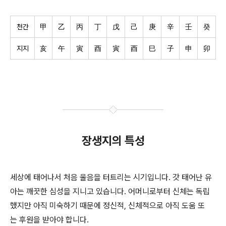
천간
甲
乙
丙
丁
戊
己
庚
辛
壬
癸
지지
亥
午
寅
酉
寅
酉
巳
子
申
卯
장생지의 특성
세상에 태어나서 처음 울음을 터트리는 시기입니다. 갓 태어난 유
아는 깨끗한 심성을 지니고 있습니다. 어머니로부터 신체는 독립
했지만 아직 미숙하기 때문에 정신적, 신체적으로 아직 도움 또
는 후원을 받아야 합니다.