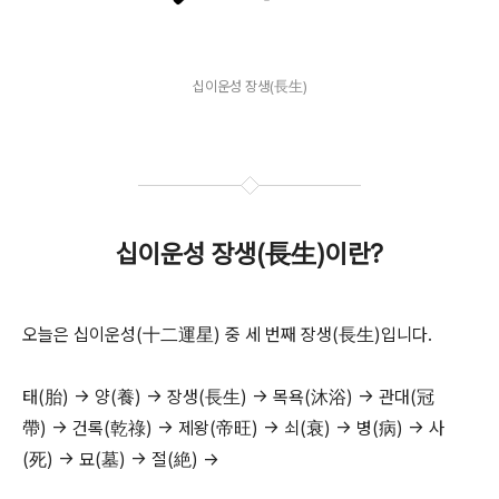
십이운성 장생(長生)
십이운성 장생(長生)이란?
오늘은 십이운성(十二運星) 중 세 번째 장생(長生)입니다.
태(胎) → 양(養) → 장생(長生) → 목욕(沐浴) → 관대(冠
帶) → 건록(乾祿) → 제왕(帝旺) → 쇠(衰) → 병(病) → 사
(死) → 묘(墓) → 절(絶) →