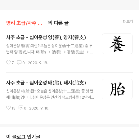
https://open.kakao.com/o/sU4mZKef
더보기
명리 초급/사주 초급 - 십이운성
의 다른 글
사주 초급 - 십이운성 양(養), 양지(養支)
글 내용
십이운성 양(養)이란? 오늘은 십이운성(十二運星) 중 두
번째 양(養)입니다. 태(胎) → 양(養) → 장생(長生) → 목
욕(沐浴) → 관대(冠帶) → 건록(乾祿) → 제왕(帝旺) →
7
0
2020. 9. 18.
쇠(衰) → 병(病) → 사(死) → 묘(墓) → 절(絶) 태(胎)에
서 음양이 만나 태아가 수정되었다면 양(養)은 태아가 엄마
자궁안에서 10달 동안 자라나는 시기입니다. 양은 한자로
사주 초급 - 십이운성 태(胎), 태지(胎支)
기르다 양(養)자를 쓰고 지(支)자를 붙여 양지(養支)라고
글 내용
도 합니다. 양지는 자궁이라는 제한적인 공간에서 각종 양
십이운성 태(胎)란? 오늘은 십이운성(十二運星) 중 첫 번
분을 섭취하며 탄생을 위해 키워지고 있는 모습입니다. 새
째 태(胎)입니다. 십이운성은 인간의 생노병사를 12단계로
로운 세상을 위해 준비하는 단계이며, 자신을 돌보는 외부
나눈 것인데 그 중에 태(胎)는 음과 양이 만나기 시작한 단
의 보호 아래 잘 자라나고 있는 상태입니다. 60갑자로는
13
0
2020. 9. 10.
계입니다. 한자 뜻으로 아이밸 태(胎) 입니다. 지지(地支)
甲戌, 乙未, 庚辰, 辛丑이 양지입니다. 양지 조견표 천간
의 지(支)자를 붙여 태지(胎支)라고도 합니다. 태(胎)는 전
甲 ..
생의 업에 따라 다시 세상과 인연을 맺습니다. 아이벨 태
((胎))라는 의미처럼 영혼이 다시 이승으로 돌아와 남자의
양기와 여자의 음기가 만난 상태로 새롭게 시작하는 단계
이 블로그 인기글