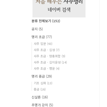
분류 전체보기
(152)
공지
(5)
명리 초급
(77)
사주 입문
(43)
사주 초급 - 십성
(7)
사주 초급 - 형충회합
(9)
사주 초급 - 십이운성
(14)
사주 초급 - 행운
(4)
명리 중급
(29)
기초 심화
(13)
중급
(16)
신살론
(16)
추명가 강의
(5)