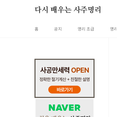
본문 바로가기
다시 배우는 사주명리
홈
공지
명리 초급
명리