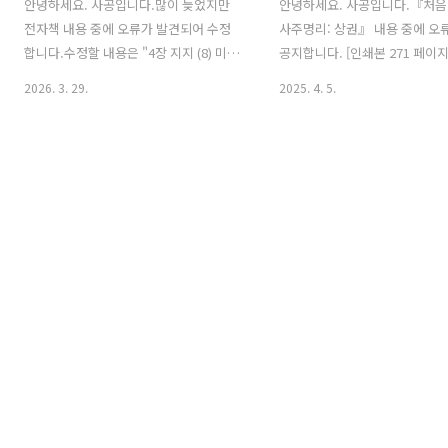
안녕하세요. 사공입니다.많이 늦었지만
안녕하세요. 사공입니다.『처음
전자책 내용 중에 오류가 발견되어 수정
사주명리: 상권』 내용 중에 오
합니다.수정할 내용은 "4장 지지 (8) 미
공지합니다. [인쇄본 271 페이지
토"의 미토 요약표입니다. 수정 전 수정
373 페이지 내용] 수정 전수정 
2026. 3. 29.
2025. 4. 5.
후절기, 양력, 시간, 신체, 키워드 부분이
庚 ○ ○ ○ ○ ○ ○ 丑천간 
수정되었습니다.
목에 통근⑥ 통근庚 ○ ○ ○○ 
천간 을목 인중갑목에 통근 [24년
16일 발행 이전 인쇄본 309~31
책 430p 내용] 24년 11월 6
발행한 내용인데 미처 공지하지
내용입니다. 11월 6일 이후 발
정되어 있으니 참고 하시기 바랍
정 전수정 후(8) 오행에 따른 십
간을 기준으로 음양오행 생극제
한 상대적 관계가 십성입니다. 
대적 관계인 만큼 오행이라는 절
소는 고려되어 있지 않습니다.예
식상..