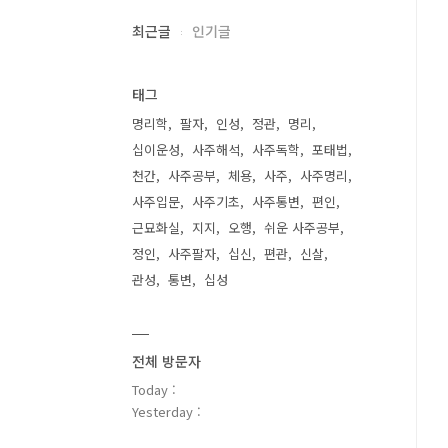
최근글
인기글
태그
명리학
팔자
인성
정관
명리
십이운성
사주해석
사주독학
포태법
천간
사주공부
체용
사주
사주명리
사주입문
사주기초
사주통변
편인
근묘화실
지지
오행
쉬운 사주공부
정인
사주팔자
십신
편관
신살
관성
통변
십성
전체 방문자
Today :
Yesterday :