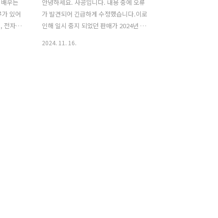
 배우는
안녕하세요. 사공입니다. 내용 중에 오류
류가 있어
가 발견되어 긴급하게 수정했습니다.이로
, 전자책
인해 일시 중지 되었던 판매가 2024년 11
후⑥ 통근
월 19일자로 다시 판매를 시작했습니다.
2024. 11. 16.
을목인중갑
종이책은 교보문고에서 전자책은 부크크
○ ○ 丑
와 예스24에서 구매하실 수 있습니다. 수
 11월
정한 내용은 다음과 같습니다. 3장 천간 >
0p, 전자
4. 천간 정리 > 천간 생극제화 도표종이책
일에 수정하여
159 페이지, 전자책 218 페이지 [오류 도
 않았던
표] [오류 수정 도표] 책 구매해주신 여러
행본은 수
분께 감사드리며, 좋은 말씀 많이 주셔서
니다.수
큰 힘이 되고 있습니다.공부에 혼란을 드
성 차이일
려 죄송합니다. 구매안내 [종이책] 교보문
화를 적용
고 인터넷 서점
십성은 상
https://product.kyobobook.co.kr/detail/S000214516208
대적 요
사공의 사주통변 기초 이론서 상권 아무
를 들어
리 공부해도..