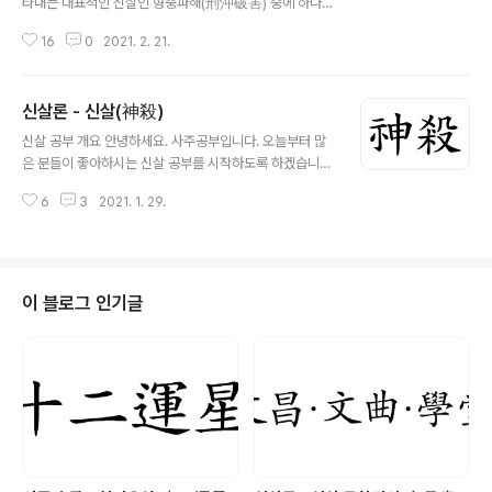
타내는 대표적인 신살인 형충파해(刑沖破害) 중에 하나입
우가 아니면 주로 합이나 형으로 드러난 부분으로 통변합
니다. 해(害)는 파(破)와 마찬가지로 학파마다 이론 사용
니다. 파(破)는 한자로 깨뜨릴 파(破)자를 씁니다. 파살(破
16
0
2021. 2. 21.
여부가 많이 갈리는 이론 중에 하나입니다. 대부분 학파에
殺), 6개의 파(破)..
서는 충과 형보다는 그 세기가 약하다고 판단하여 파와 해
를 주로 참조만 하고 있습니다. 하지만 일부 이론이나 학파
신살론 - 신살(神殺)
에서는 무척 중요하게 보는 이론 중에 하나입니다. 저는 항
글 내용
상 사용하지는 않고 사주구성에 따라 충, 형, 해 등이 복합
신살 공부 개요 안녕하세요. 사주공부입니다. 오늘부터 많
적으로 겹치는 시기 일 때 주의 깊게 보고 있습니다. 해(害)
은 분들이 좋아하시는 신살 공부를 시작하도록 하겠습니
는 한자로 해칠, 해할 해(害)자를 씁니다. 해살(害殺) 또는
다. 신살(神殺)은 한자로 귀신 신(神), 죽일 살(殺) 글자로
육합(六合)을 해(害)한다 하여 육해(六害)라고 하며 같은
6
3
2021. 1. 29.
신(神)은 길신(吉神)을 나타내고 살(殺)은 흉신(凶神)을
한자를 쓰지만 12신살의 육해살과는 다릅니다. 연해자평
나타냅니다. 신살은 지지와 지지, 천간과 지지 또는 삼합/육
(淵海子平)과 맹..
합 사이에 어떠한 관계를 하고 있는지 보는 것입니다. 신살
의 종류는 수백 가지가 넘으며, 주로 무속 쪽에서 신살을 많
이 활용하고 있고 명리학에서는 그중에 극히 일부만 사용
이 블로그 인기글
한다고 보시면 됩니다. 신살론 역시 십이운성과 마찬가지
로 논란이 많은 이론으로 명리학자마다 사용 여부가 극명
히 갈리는 이론입니다. 신살은 주로 자평명리 이전의 고법
(古法) 이론으로 자평명리를 열었던 연해자평이나 최초의
명리 백과사전인 삼명통회 같은 고서..