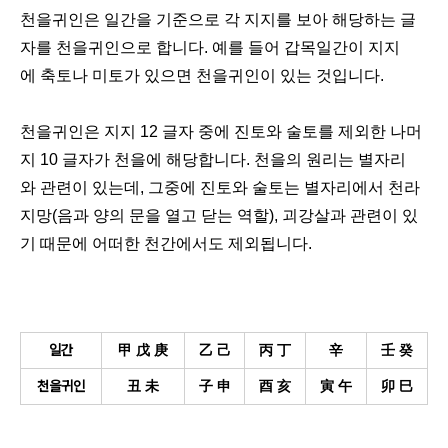
천을귀인은 일간을 기준으로 각 지지를 보아 해당하는 글
자를 천을귀인으로 합니다. 예를 들어 갑목일간이 지지
에 축토나 미토가 있으면 천을귀인이 있는 것입니다.
천을귀인은 지지 12 글자 중에 진토와 술토를 제외한 나머
지 10 글자가 천을에 해당합니다. 천을의 원리는 별자리
와 관련이 있는데, 그중에 진토와 술토는 별자리에서 천라
지망(음과 양의 문을 열고 닫는 역할), 괴강살과 관련이 있
기 때문에 어떠한 천간에서도 제외됩니다.
일간
甲 戊 庚
乙 己
丙 丁
辛
壬 癸
천을귀인
丑 未
子 申
酉 亥
寅 午
卯 巳