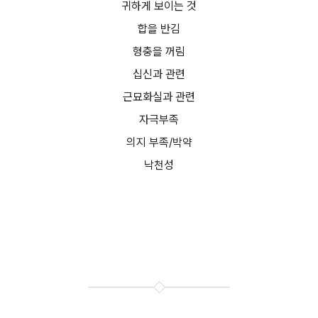
귀하게 보이는 것
합을 반김
형충을 꺼림
십신과 관련
근묘화실과 관련
자극부족
의지 부족/박약
낙천성