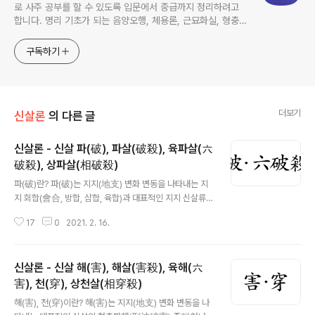
로 사주 공부를 할 수 있도록 입문에서 중급까지 정리하려고
합니다. 명리 기초가 되는 음양오행, 체용론, 근묘화실, 형충회
합을 기준으로 현대적으로 해석하였습니다. 여러분의 사주 독
학에 많은 도움이 되길 바랍니다. 상담문의: 이메일:
구독하기
mobiwise@naver.com / 카카오톡:
https://open.kakao.com/o/sU4mZKef
더보기
신살론
의 다른 글
신살론 - 신살 파(破), 파살(破殺), 육파살(六
破殺), 상파살(相破殺)
글 내용
파(破)란? 파(破)는 지지(地支) 변화 변동을 나타내는 지
지 회합(會合, 방합, 삼합, 육합)과 대표적인 지지 신살류인
형충파해(刑沖破害) 중에 하나입니다. 주로 형충회합(刑
17
0
2021. 2. 16.
沖會合)이라고 하여 파(破)와 해(害)를 제외하고 삼합, 방
합, 육합, 삼형, 육충을 주로 통변에 많이 사용합니다. 파
(破)는 학파마다 이론 사용 여부가 많이 갈리는 이론 중에
신살론 - 신살 해(害), 해살(害殺), 육해(六
하나입니다. 대부분의 학파에서는 파를 주로 참조만 하고
충과 형보다는 그 세기가 약하다고 판단하고 있습니다. 저
害), 천(穿), 상천살(相穿殺)
글 내용
도 내담자가 특별히 질문하지 않는 이상 파를 적용하지 않
해(害), 천(穿)이란? 해(害)는 지지(地支) 변화 변동을 나
고 있습니다. 특히 파의 경우는 아주 세세하게 통변하는 경