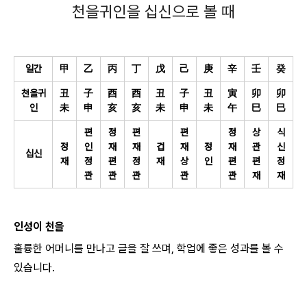
천을귀인을 십신으로 볼 때
일간
甲
乙
丙
丁
戊
己
庚
辛
壬
癸
천을귀
丑
子
酉
酉
丑
子
丑
寅
卯
卯
인
未
申
亥
亥
未
申
未
午
巳
巳
편
정
편
편
정
상
식
정
인
재
재
겁
재
정
재
관
신
십신
재
정
편
정
재
상
인
편
편
정
관
관
관
관
관
재
재
인성이 천을
훌륭한 어머니를 만나고 글을 잘 쓰며, 학업에 좋은 성과를 볼 수
있습니다.