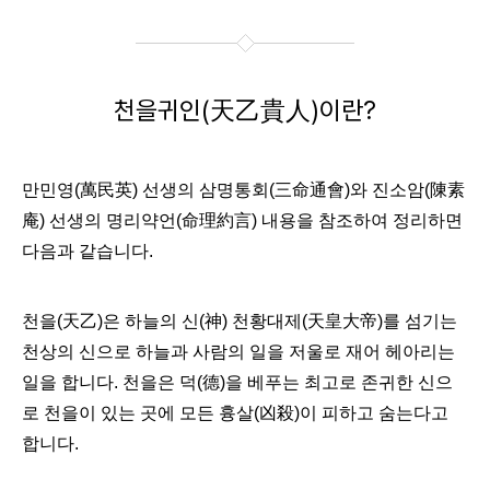
천을귀인(天乙貴人)이란?
만민영(萬民英) 선생의 삼명통회(三命通會)와 진소암(陳素
庵) 선생의 명리약언(命理約言) 내용을 참조하여 정리하면
다음과 같습니다.
천을(天乙)은 하늘의 신(神) 천황대제(天皇大帝)를 섬기는
천상의 신으로 하늘과 사람의 일을 저울로 재어 헤아리는
일을 합니다. 천을은 덕(德)을 베푸는 최고로 존귀한 신으
로 천을이 있는 곳에 모든 흉살(凶殺)이 피하고 숨는다고
합니다.