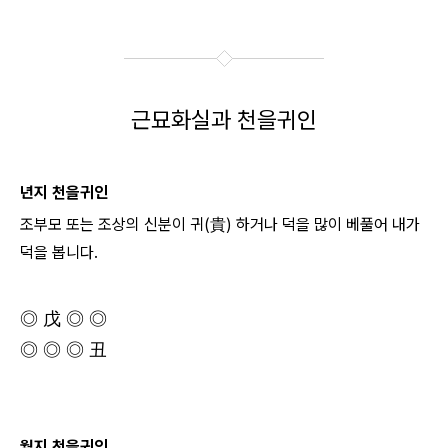
근묘화실과 천을귀인
년지 천을귀인
조부모 또는 조상의 신분이 귀(貴) 하거나 덕을 많이 베풀어 내가
덕을 봅니다.
◎ 戊 ◎ ◎
◎ ◎ ◎ 丑
월지 천을귀인