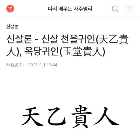
검색하기
다시 배우는 사주명리
티스토리
신살론
신살론 - 신살 천을귀인(天乙貴
人), 옥당귀인(玉堂貴人)
사공(思工)
2021. 2. 1. 19:44