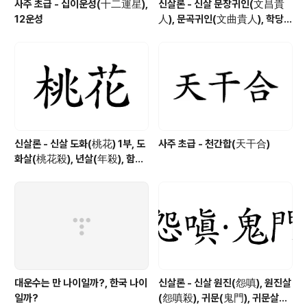
사주 초급 - 십이운성(十二運星),
신살론 - 신살 문창귀인(文昌貴
12운성
人), 문곡귀인(文曲貴人), 학당귀
인(學堂貴人)
신살론 - 신살 도화(桃花) 1부, 도
사주 초급 - 천간합(天干合)
화살(桃花殺), 년살(年殺), 함지
살(咸池殺), 진도화(眞桃花), 가
도화(假桃花)
대운수는 만 나이일까?, 한국 나이
신살론 - 신살 원진(怨嗔), 원진살
일까?
(怨嗔殺), 귀문(鬼門), 귀문살