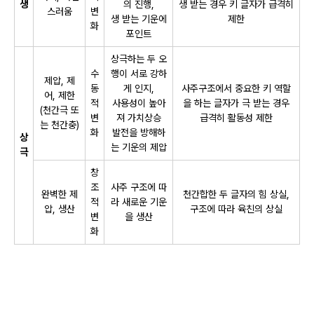
생
의 진행,
생 받는 경우 키 글자가 급격히
스러움
변
생 받는 기운에
제한
화
포인트
상극하는 두 오
수
행이 서로 강하
제압, 제
동
게 인지,
사주구조에서 중요한 키 역할
어, 제한
적
사용성이 높아
을 하는 글자가 극 받는 경우
(천간극 또
변
져 가치상승
급격히 활동성 제한
는 천간충)
화
발전을 방해하
상
는 기운의 제압
극
창
조
사주 구조에 따
완벽한 제
천간합한 두 글자의 힘 상실,
적
라 새로운 기운
압, 생산
구조에 따라 육친의 상실
변
을 생산
화