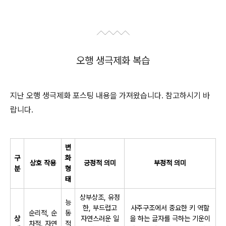
오행 생극제화 복습
지난 오행 생극제화 포스팅 내용을 가져왔습니다. 참고하시기 바
랍니다.
변
구
화
상호 작용
긍정적 의미
부정적 의미
분
형
태
상부상조, 유정
능
한, 부드럽고
사주구조에서 중요한 키 역할
순리적, 순
동
상
자연스러운 일
을 하는 글자를 극하는 기운이
차적, 자연
적