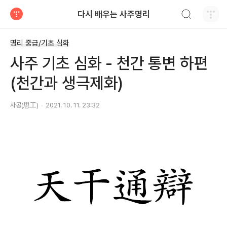
검색하기
다시 배우는 사주명리
티스토리
명리 중급/기초 심화
사주 기초 심화 - 천간 통변 하편
(천간과 생극제화)
사공(思工)
2021. 10. 11. 23:32