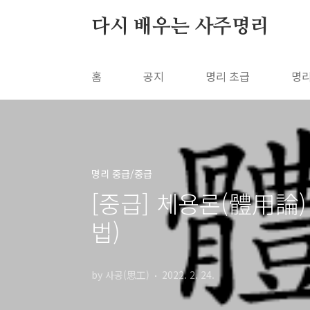
본문 바로가기
다시 배우는 사주명리
홈
공지
명리 초급
명리
명리 중급/중급
[중급] 체용론(體用論)
법)
by 사공(思工)
2022. 2. 24.