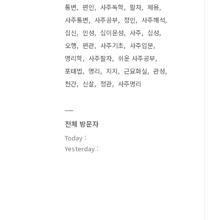
통변
편인
사주독학
팔자
체용
사주통변
사주공부
정인
사주해석
십신
인성
십이운성
사주
십성
오행
편관
사주기초
사주입문
명리학
사주팔자
쉬운 사주공부
포태법
명리
지지
근묘화실
관성
천간
신살
정관
사주명리
전체 방문자
Today :
Yesterday :