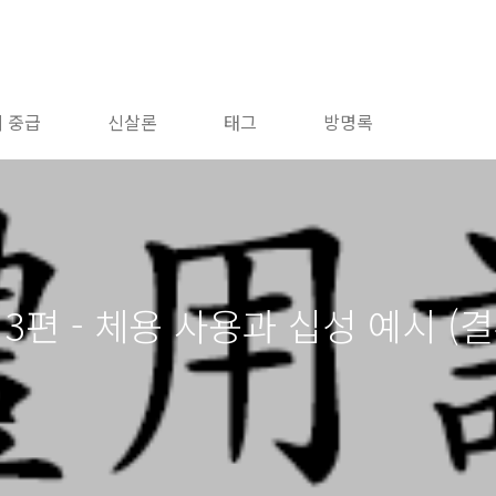
 중급
신살론
태그
방명록
 3편 - 체용 사용과 십성 예시 (