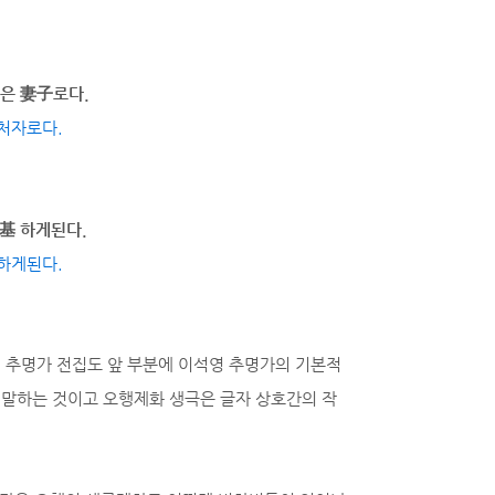
은 妻子로다.
처자로다.
基 하게된다.
하게된다.
 추명가 전집도 앞 부분에 이석영 추명가의 기본적
 말하는 것이고 오행제화 생극은 글자 상호간의 작