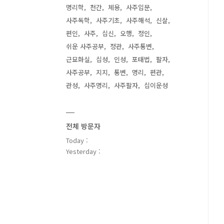
명리학
천간
체용
사주입문
사주독학
사주기초
사주해석
신살
편인
사주
십신
오행
정인
쉬운 사주공부
정관
사주통변
근묘화실
십성
인성
포태법
팔자
사주공부
지지
통변
명리
편관
관성
사주명리
사주팔자
십이운성
전체 방문자
Today :
Yesterday :