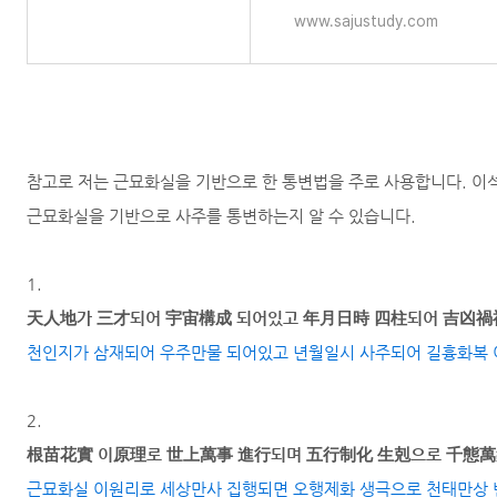
www.sajustudy.com
참고로 저는 근묘화실을 기반으로 한 통변법을 주로 사용합니다. 이석
근묘화실을 기반으로 사주를 통변하는지 알 수 있습니다.
1.
天人地가 三才되어 宇宙構成 되어있고 年月日時 四柱되어 吉凶禍
천인지가 삼재되어 우주만물 되어있고 년월일시 사주되어 길흉화복 
2.
根苗花實 이原理로 世上萬事 進行되며 五行制化 生剋으로 千態萬
근묘화실 이원리로 세상만사 집행되면 오행제화 생극으로 천태만상 