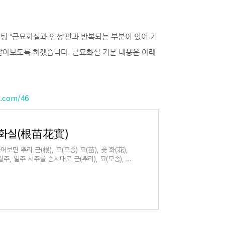
팅 “근묘화실과 인성’편과 반복되는 부분이 있어 기
알아보도록 하겠습니다. 근묘화실 기본 내용은 아래
y.com/46
묘화실(根苗花實)
면 뿌리 근(根), 모(모종) 묘(苗), 꽃 화(花),
월주, 일주 시주를 순서대로 근(뿌리), 묘(모종), 화