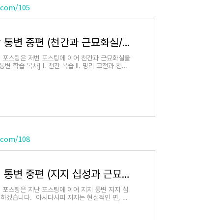
.com/105
사주 기초 심화 - 천간 통변 중편 (천간과 근묘화실/십성)
번 포스팅은 저번 포스팅에 이어 천간과 근묘화실을
 학습 목차] I. 천간 복습 II. 명리 고전과 천간
.com/108
사주 기초 심화 - 지지 통변 중편 (지지 십성과 근묘화실)
 포스팅은 지난 포스팅에 이어 지지 통변 지지 십
하겠습니다. ​ 아시다시피 지지는 현실적인 면, 환