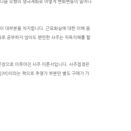
그 다음 오행의 생극제화로 어떻게 변화변동이 일어나
이 대부분을 차지합니다. 근묘화실에 대한 이해 음
따로 공부하지 않아도 왠만한 사주는 직독직해를 할
 문장으로 이루어진 사주 이론서입니다. 사주첩경은
(비)이라는 책으로 추명가 부분만 별도 구매가 가