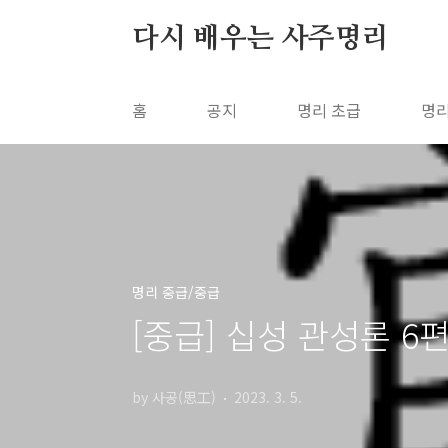
본문 바로가기
다시 배우는 사주명리
홈
공지
명리 초급
명리
명리 중급/중급
[중급] 십성 관성론 6
by 사공(思工)
2023. 3. 5.