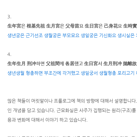
3.
生年宮은 根基先祖 生月宮은 父母苗요 生日宮은 己身花요 生時實
생년궁은 근기선조 생월궁은 부모묘요 생일궁은 기신화요 생시실은 
4.
生年生月 刑冲하면 父祖間에 各居했고 生日宮서 生月刑冲 抛離故
생년생월 형충하면 부조간에 각거했고 생일궁서 생월형충 포리고기 
많은 책들이 머릿말이나 프롤로그에 책의 방향에 대해서 설명합니다.
인 개념을 담고 있습니다. 근묘화실은 사주가 집행되는 원리(구조)를
용과 변화에 대해서 이야기 하고 있습니다.