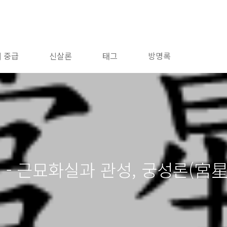
 중급
신살론
태그
방명록
편 - 근묘화실과 관성, 궁성론(宮