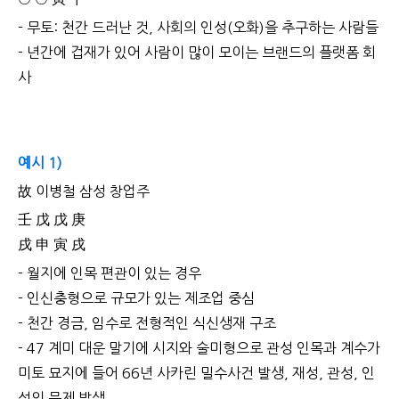
- 무토: 천간 드러난 것, 사회의 인성(오화)을 추구하는 사람들
- 년간에 겁재가 있어 사람이 많이 모이는 브랜드의 플랫폼 회
사
예시 1)
故 이병철 삼성 창업주
壬 戊 戊 庚
戌 申 寅 戌
- 월지에 인목 편관이 있는 경우
- 인신충형으로 규모가 있는 제조업 중심
- 천간 경금, 임수로 전형적인 식신생재 구조
- 47 계미 대운 말기에 시지와 술미형으로 관성 인목과 계수가
미토 묘지에 들어 66년 사카린 밀수사건 발생, 재성, 관성, 인
성의 문제 발생