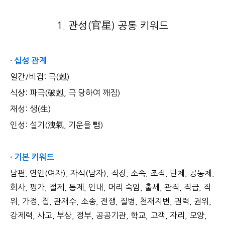
1. 관성(官星) 공통 키워드
· 십성 관계
일간/비겁: 극(剋)
식상: 파극(破剋, 극 당하여 깨짐)
재성: 생(生)
인성: 설기(洩氣, 기운을 뺌)
· 기본 키워드
남편, 연인(여자), 자식(남자), 직장, 소속, 조직, 단체, 공동체,
회사, 평가, 절제, 통제, 인내, 머리 숙임, 출세, 관직, 직급, 직
위, 가정, 집, 관재수, 소송, 전쟁, 질병, 천재지변, 권력, 권위,
강제력, 사고, 부상, 정부, 공공기관, 학교, 고객, 자리, 모양,