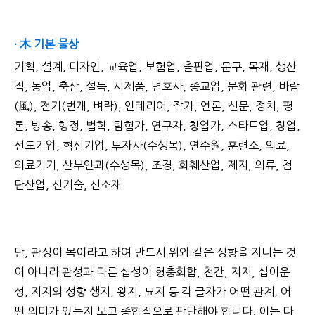
· 木 기본 물상
기획, 설계, 디자인, 교육업, 보험업, 출판업, 문구, 목재, 생산
직, 농업, 축산, 설득, 시제품, 변호사, 종교업, 문화 관련, 바람
(風), 전기(번개, 벼락), 인테리어, 작가, 언론, 신문, 정치, 평
론, 방송, 행정, 법학, 탐험가, 연구자, 창업가, 스타트업, 창업,
선도기업, 혁신기업, 투자사(수생목), 연수원, 훈련소, 의료,
의료기기, 산부인과(수생목), 조경, 화훼산업, 제지, 의류, 첨
단산업, 신기술, 신소재
단, 관성이 목이라고 하여 반드시 위와 같은 성향을 지니는 것
이 아니라 관성과 다른 십성이 형충회합, 천간, 지지, 십이운
성, 지지의 성향 생지, 왕지, 묘지 등 각 글자가 어떤 관계, 어
떤 의미가 있는지 보고 종합적으로 판단해야 합니다. 이는 다