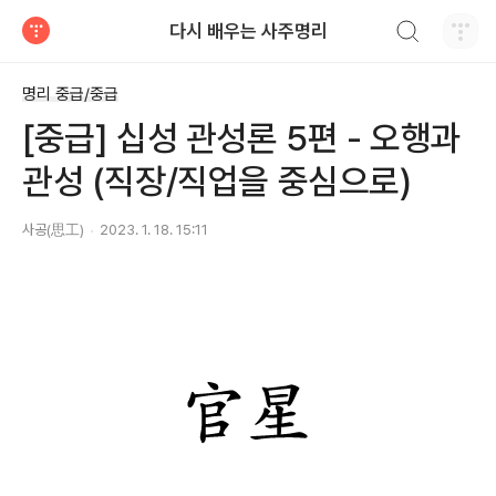
검색하기
다시 배우는 사주명리
티스토리
명리 중급/중급
[중급] 십성 관성론 5편 - 오행과
관성 (직장/직업을 중심으로)
사공(思工)
2023. 1. 18. 15:11