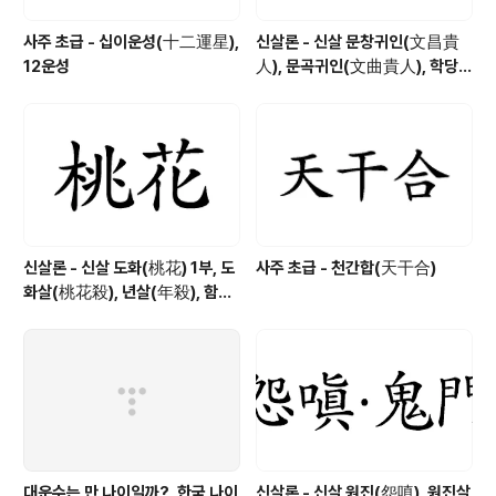
사주 초급 - 십이운성(十二運星),
신살론 - 신살 문창귀인(文昌貴
12운성
人), 문곡귀인(文曲貴人), 학당귀
인(學堂貴人)
신살론 - 신살 도화(桃花) 1부, 도
사주 초급 - 천간합(天干合)
화살(桃花殺), 년살(年殺), 함지
살(咸池殺), 진도화(眞桃花), 가
도화(假桃花)
대운수는 만 나이일까?, 한국 나이
신살론 - 신살 원진(怨嗔), 원진살