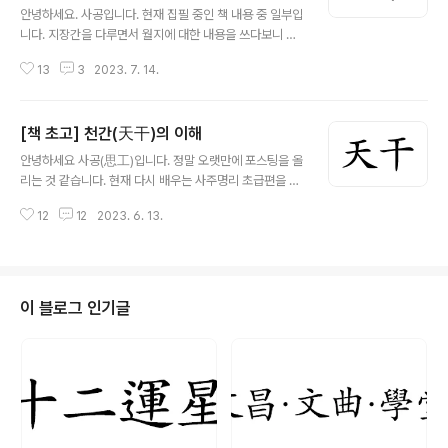
안녕하세요. 사공입니다. 현재 집필 중인 책 내용 중 일부입
니다. 지장간을 다루면서 월지에 대한 내용을 쓰다보니 당
령까지 가버렸습니다. 너무 어려워 뺄까 고민 중입니다. 아
13
3
2023. 7. 14.
직 다듬어지지 않은 초고입니다. 내용이 어색할 수 있으니
고려하시고 읽어주시기 바랍니다. 3. 지장간(地藏干) 지
지는 천간이 지구에 내려와서 모여 생성된 것인데 지지에
[책 초고] 천간(天干)의 이해
어떤 천간이 모여 있는지 알려주는 것이 지장간이다. 땅 지
글 내용
(地), 감출 장(藏), 사이/천간 간(干) 글자로 지지에 숨겨진
안녕하세요 사공(思工)입니다. 정말 오랫만에 포스팅을 올
천간이라는 의미다. 줄여서 장간(藏干)이라고 부른다. 천
리는 것 같습니다. 현재 다시 배우는 사주명리 초급편을 집
간은 어떠한 사람이 사회적으로 드러난 모습이라고 한다
필과 사주 상담을 하고 있어 그동안 포스팅이 어려웠습니
면, 지지는 주변에 가야 알 수 있는 그 사람의 환경이다. 지
12
12
2023. 6. 13.
다. 제 글을 기다려주시는 많은 분들께 죄송하다는 말씀드
장간은 지지 안에 숨겨진 것으로 환경 중에서도 가족이나
립니다. 당분간은 책 집필과 상담에 집중할 예정입니다. 책
아주 가까운 지인만 알 수..
을 집필하는 동안 간간히 책 내용 초안 일부를 블로그에 올
릴 예정입니다. 아직 다듬어지지 않은 초고입니다. 내용이
어색할 수 있으니 고려하시고 읽어주시기 바랍니다. 보시
이 블로그 인기글
고 많은 의견 주시면 보다 더욱 좋은 내용의 책을 만들 수
있을 것이라 생각됩니다. 다시 배우는 사주명리 초급편은
이미 기본 입문이론을 공부했거나 중급에 들어가기 앞서
기초를 다시 공부하려 분, 중급에서 통변에 어려움을 겪고
있는 분들을 대상으로 합니다. 물론 입문..