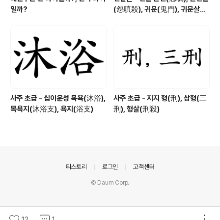
일까?
(怨嗔殺), 귀문(鬼門), 귀문살
(鬼門殺), 귀문관살(鬼門關殺)
사주 초급 - 십이운성 목욕(沐浴),
사주 초급 - 지지 형(刑), 삼형(三
목욕지(沐浴支), 욕지(浴支)
刑), 형살(刑殺)
의안내
티스토리
로그인
고객센터
© Daum Corp.
12
1