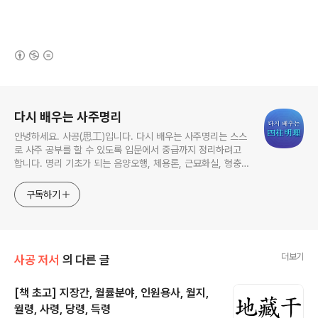
(새창열림)
로그 정보
다시 배우는 사주명리
안녕하세요. 사공(思工)입니다. 다시 배우는 사주명리는 스스
로 사주 공부를 할 수 있도록 입문에서 중급까지 정리하려고
합니다. 명리 기초가 되는 음양오행, 체용론, 근묘화실, 형충회
합을 기준으로 현대적으로 해석하였습니다. 여러분의 사주 독
학에 많은 도움이 되길 바랍니다. 상담문의: 이메일:
구독하기
mobiwise@naver.com / 카카오톡:
https://open.kakao.com/o/sU4mZKef
더보기
사공 저서
의 다른 글
[책 초고] 지장간, 월률분야, 인원용사, 월지,
월령, 사령, 당령, 득령
글 내용